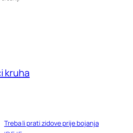
či kruha
Treba li prati zidove prije bojanja