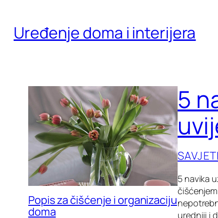
Skoči
do
Uređenje doma i interijera
sadržaja
5 n
uvij
SAVJET
5 navika u
čišćenjem
Popis za čišćenje i organizaciju
nepotrebn
doma
uredniji i