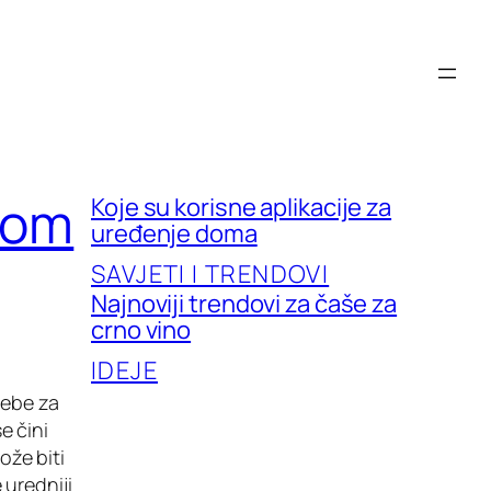
 dom
Koje su korisne aplikacije za
uređenje doma
SAVJETI I TRENDOVI
Najnoviji trendovi za čaše za
crno vino
IDEJE
rebe za
e čini
že biti
 uredniji