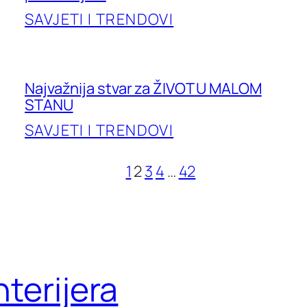
SAVJETI I TRENDOVI
Najvažnija stvar za ŽIVOT U MALOM
STANU
SAVJETI I TRENDOVI
1
2
3
4
…
42
terijera