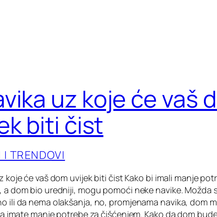
avika uz koje će vaš
ek biti čist
I I TRENDOVI
z koje će vaš dom uvijek biti čist Kako bi imali manje pot
, a dom bio uredniji, mogu pomoći neke navike. Možda s
o ili da nema olakšanja, no, promjenama navika, dom mo
 da imate manje potrebe za čišćenjem. Kako da dom bude