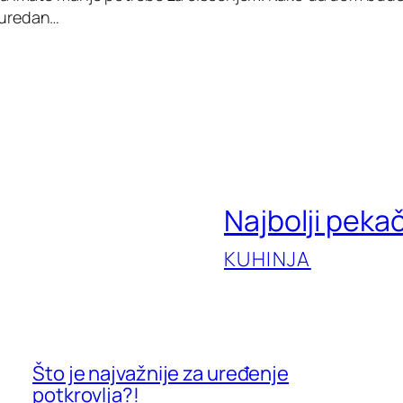
 uredan…
Najbolji peka
KUHINJA
Što je najvažnije za uređenje
potkrovlja?!