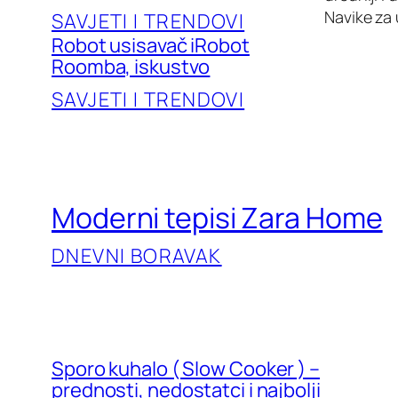
Navike za
SAVJETI I TRENDOVI
Robot usisavač iRobot
Roomba, iskustvo
SAVJETI I TRENDOVI
Moderni tepisi Zara Home
DNEVNI BORAVAK
Sporo kuhalo ( Slow Cooker ) –
prednosti, nedostatci i najbolji