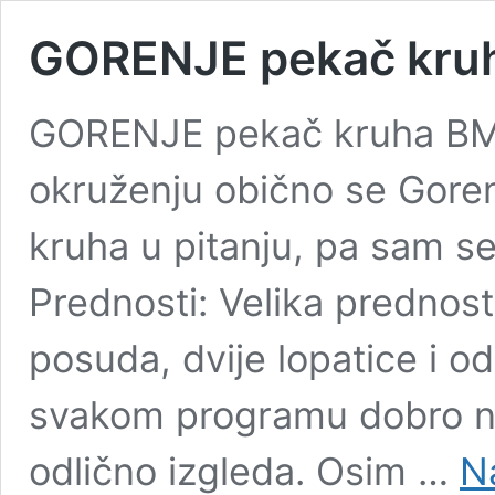
GORENJE pekač kruh
GORENJE pekač kruha BM 
okruženju obično se Gore
kruha u pitanju, pa sam se
Prednosti: Velika prednos
posuda, dvije lopatice i o
svakom programu dobro na
odlično izgleda. Osim …
Na