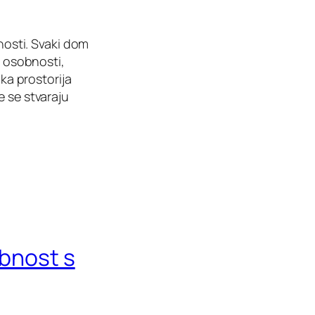
lnosti. Svaki dom
e osobnosti,
aka prostorija
e se stvaraju
obnost s