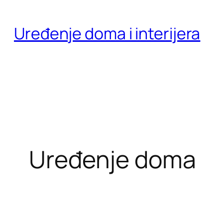
Skoči
do
Uređenje doma i interijera
sadržaja
Uređenje doma