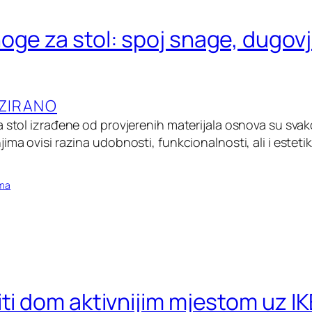
oge za stol: spoj snage, dugovj
ZIRANO
a stol izrađene od provjerenih materijala osnova su svak
ima ovisi razina udobnosti, funkcionalnosti, ali i estet
oma
iti dom aktivnijim mjestom uz I