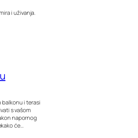
mira i uživanja.
zu
 balkonu i terasi
ivati s vašom
ti nakon napornog
tekako će…