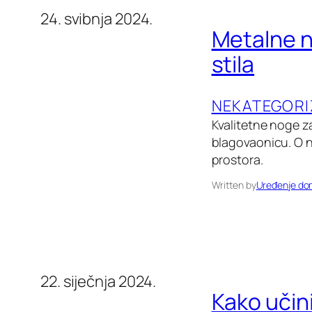
24. svibnja 2024.
Metalne n
stila
NEKATEGORI
Kvalitetne noge z
blagovaonicu. O nj
prostora.
Written by
Uređenje d
22. siječnja 2024.
Kako učin