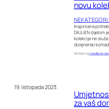
novu kole
NEKATEGORI
Inspirirana potre
DAJLIEN dijelom j
kolekcije ne služe
dizajnerski komad
Written by
Uređenje d
19. listopada 2023.
Umjetnost 
za vaš do