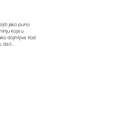
ljiti jako puno
hinju koja u
ako dojmljiva. Kod
, da li…