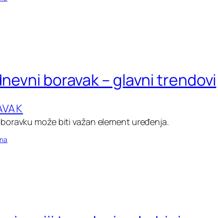
dnevni boravak – glavni trendovi
AVAK
boravku može biti važan element uređenja.
oma