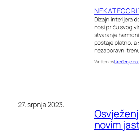
NEKATEGORI
Dizajn interijera 
nosi priču svog vl
stvaranje harmonij
postaje platno, a
nezaboravni trenu
Written by
Uređenje d
27. srpnja 2023.
Osvježenje
novim jas