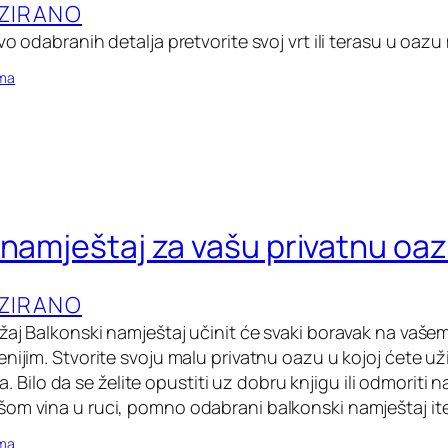
ZIRANO
vo odabranih detalja pretvorite svoj vrt ili terasu u oazu 
oma
 namještaj za vašu privatnu oa
ZIRANO
žaj Balkonski namještaj učinit će svaki boravak na vašem
nijim. Stvorite svoju malu privatnu oazu u kojoj ćete už
jima. Bilo da se želite opustiti uz dobru knjigu ili odmori
om vina u ruci, pomno odabrani balkonski namještaj i
oma