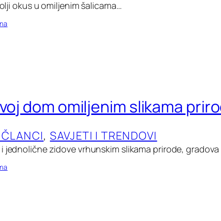
 bolji okus u omiljenim šalicama…
oma
svoj dom omiljenim slikama prir
 ČLANCI
, 
SAVJETI I TRENDOVI
i jednolične zidove vrhunskim slikama prirode, gradova i
oma