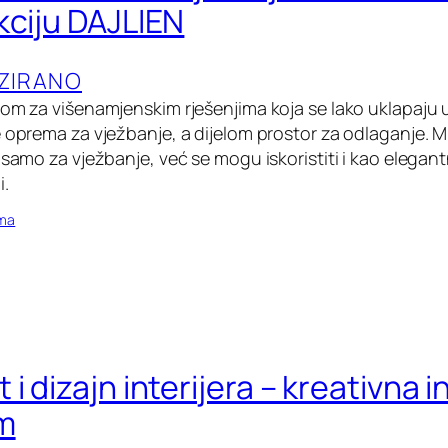
kciju DAJLIEN
ZIRANO
bom za višenamjenskim rješenjima koja se lako uklapaju 
e oprema za vježbanje, a dijelom prostor za odlaganje. M
 samo za vježbanje, već se mogu iskoristiti i kao elegantn
i.
oma
i dizajn interijera – kreativna i
m