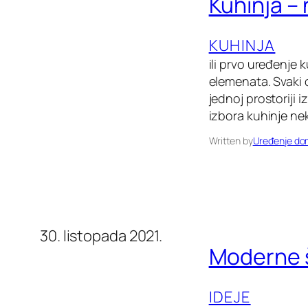
Kuhinja – 
KUHINJA
ili prvo uređenje 
elemenata. Svaki ob
jednoj prostoriji 
izbora kuhinje nek
Written by
Uređenje d
30. listopada 2021.
Moderne š
IDEJE