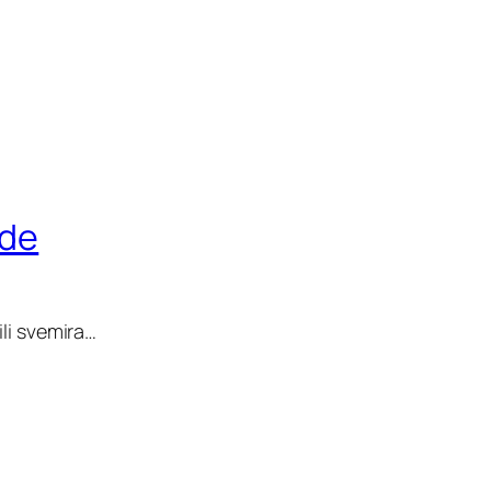
ode
li svemira…