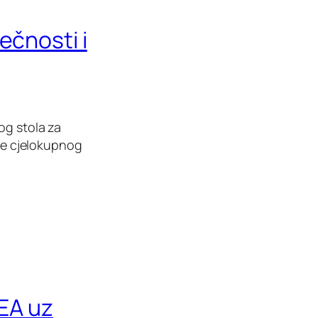
ečnosti i
og stola za
ike cjelokupnog
KEA uz