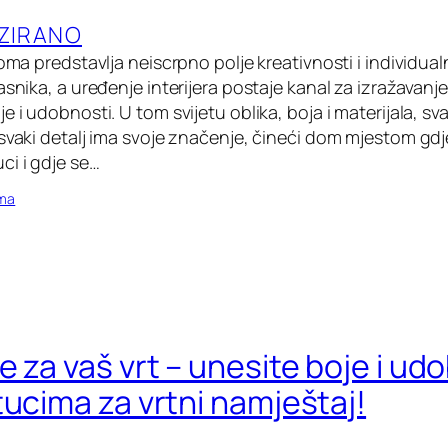
ZIRANO
doma predstavlja neiscrpno polje kreativnosti i individua
asnika, a uređenje interijera postaje kanal za izražavanj
e i udobnosti. U tom svijetu oblika, boja i materijala, sv
 svaki detalj ima svoje značenje, čineći dom mjestom gdj
ci i gdje se…
oma
 za vaš vrt – unesite boje i ud
tucima za vrtni namještaj!