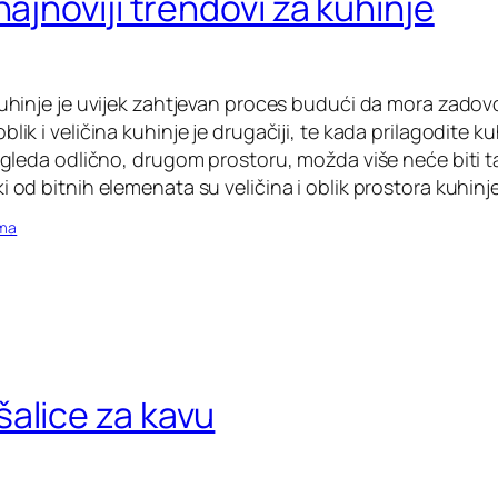
najnoviji trendovi za kuhinje
kuhinje je uvijek zahtjevan proces budući da mora zadovo
lik i veličina kuhinje je drugačiji, te kada prilagodite ku
izgleda odlično, drugom prostoru, možda više neće biti t
i od bitnih elemenata su veličina i oblik prostora kuhinje
oma
alice za kavu