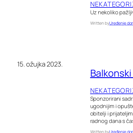
NEKATEGORI
Uz nekoliko pažlji
Written by
Uređenje d
15. ožujka 2023.
Balkonski
NEKATEGORI
Sponzorirani sadr
ugodnijim i opušte
obitelji i prijatel
radnog dana s čaš
Written by
Uređenje d