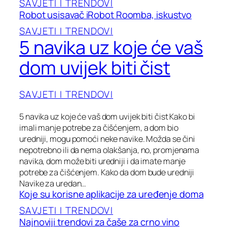
SAVJETI I TRENDOVI
Robot usisavač iRobot Roomba, iskustvo
SAVJETI I TRENDOVI
5 navika uz koje će vaš
dom uvijek biti čist
SAVJETI I TRENDOVI
5 navika uz koje će vaš dom uvijek biti čist Kako bi
imali manje potrebe za čišćenjem, a dom bio
uredniji, mogu pomoći neke navike. Možda se čini
nepotrebno ili da nema olakšanja, no, promjenama
navika, dom može biti uredniji i da imate manje
potrebe za čišćenjem. Kako da dom bude uredniji
Navike za uredan…
Koje su korisne aplikacije za uređenje doma
SAVJETI I TRENDOVI
Najnoviji trendovi za čaše za crno vino