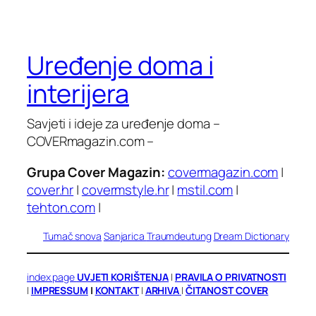
Uređenje doma i
interijera
Savjeti i ideje za uređenje doma –
COVERmagazin.com –
Grupa Cover Magazin:
covermagazin.com
|
cover.hr
|
covermstyle.hr
|
mstil.com
|
tehton.com
|
Tumač snova
Sanjarica
Traumdeutung
Dream Dictionary
index page
UVJETI KORIŠTENJA
|
PRAVILA O PRIVATNOSTI
|
IMPRESSUM
|
KONTAKT
|
ARHIVA
|
ČITANOST COVER