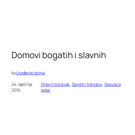
Domovi bogatih i slavnih
by
Uređenje doma
24. siječnja
Dnevni boravak
, 
Savjeti i trendovi
, 
Spavaća
·
2010.
soba