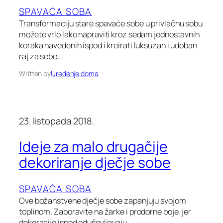
SPAVAĆA SOBA
Transformaciju stare spavaće sobe u privlačnu sobu
možete vrlo lako napraviti kroz sedam jednostavnih
koraka navedenih ispod i kreirati luksuzan i udoban
raj za sebe…
Written by
Uređenje doma
23. listopada 2018.
Ideje za malo drugačije
dekoriranje dječje sobe
SPAVAĆA SOBA
Ove božanstvene dječje sobe zapanjuju svojom
toplinom. Zaboravite na žarke i prodorne boje, jer
dekoracije ispod oduševljavaju…