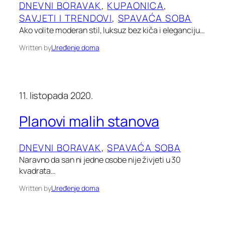
DNEVNI BORAVAK
, 
KUPAONICA
, 
SAVJETI I TRENDOVI
, 
SPAVAĆA SOBA
Ako volite moderan stil, luksuz bez kiča i eleganciju…
Written by
Uređenje doma
11. listopada 2020.
Planovi malih stanova
DNEVNI BORAVAK
, 
SPAVAĆA SOBA
Naravno da san ni jedne osobe nije živjeti u 30
kvadrata…
Written by
Uređenje doma