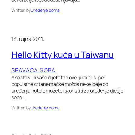
Written by
Uređenje doma
13. rujna 2011.
Hello Kitty kuća u Taiwanu
SPAVAĆA SOBA
Ako ste vi ili vaše dijete fan ove ljupke i super
popularne crtane mačke možda neke ideje od
uređenja hotele možete iskoristiti za uređenje dječje
sobe…
Written by
Uređenje doma