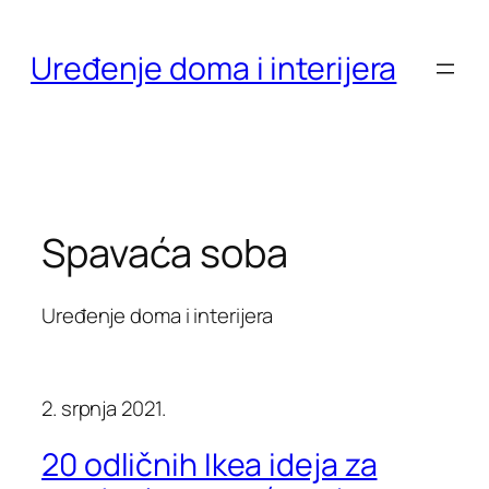
Skoči
do
Uređenje doma i interijera
sadržaja
Spavaća soba
Uređenje doma i interijera
2. srpnja 2021.
20 odličnih Ikea ideja za