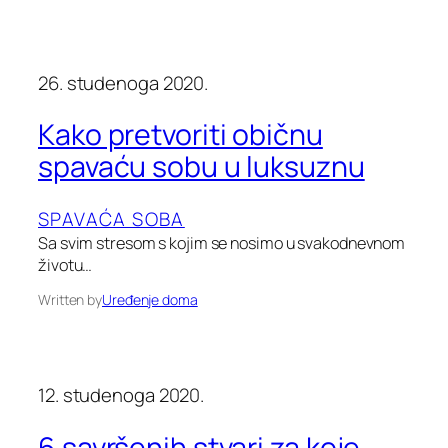
26. studenoga 2020.
Kako pretvoriti običnu
spavaću sobu u luksuznu
SPAVAĆA SOBA
Sa svim stresom s kojim se nosimo u svakodnevnom
životu…
Written by
Uređenje doma
12. studenoga 2020.
6 savršenih stvari za koje