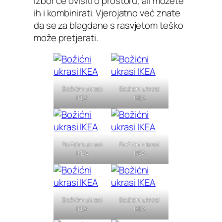
izbor će ovisiti o prostoru, ali možete
ih i kombinirati. Vjerojatno već znate
da se za blagdane s rasvjetom teško
može pretjerati.
Božićni ukrasi
Božićni ukrasi
IKEA
IKEA
Božićni ukrasi
Božićni ukrasi
IKEA
IKEA
Božićni ukrasi
Božićni ukrasi
IKEA
IKEA