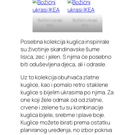
Božićni ukrasi
Božićni ukrasi
IKEA
IKEA
Posebna kolekcija kuglica inspirirale
su životinje skandinavske šume
lisica, zec i jelen. S njima će posebno
biti oduševljena djeca, ali i odrasle.
Uz to kolekcija obuhvaća zlatne
kuglice, kao i pomalo retro staklene
kuglice s bijelim ukrasima po njima. Za
one koji žele odmak od od zlatne,
crvene i zelene tu su kombinacije
kuglica bijele, srebrne i plave boje.
Kuglice možete birati prema ostatku
planiranog uređenja, no izbor pokriva