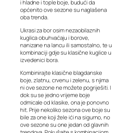
i hladne i tople boje, budući da
općenito ove sezone su naglašena
oba trenda.
Ukrasi za bor osim nezaobilaznih
kuglica obuhvaćaju i borove,
nanizane na lancu ili samostalno, te u
kombinaciji gdje su klasične kuglice u
izvedenici bora.
Kombinirajte klasične blagdanske
boje, zlatnu, crvenu i zelenu, s njima
ni ove sezone ne možete pogriješiti. I
dok su se jedno vrijeme boje
odmicale od klasike, ona je ponovno
hit. Prije nekoliko sezona ove boje su
bile za one koji žele ići na sigurno, no
ove sezone su one jedan od glavnih
trendova. Pokušajte s kombinacijom