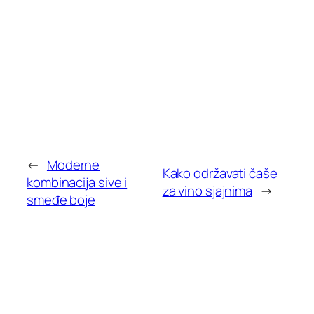
←
Moderne
Kako održavati čaše
kombinacija sive i
za vino sjajnima
→
smeđe boje