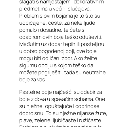
slagati s namještajem i dekorativnim
predmetima u većini slučajeva.
Problem s ovim bojama je to što su
uobičajene, česte, za neke ljude
pomalo i dosadne, te ćete s
odabirom ovih boja teško oduševiti.
Međutim uz dobar tepih ili posteljinu
u dobro pogođenoj boji, ove boje
mogu biti odličan izbor. Ako želite
sigurnu opciju s kojom teško da
možete pogriješiti, tada su neutralne
boje za vas.
Pastelne boje najčešći su odabir za
boje zidova u spavaćim sobama. One
su nježne, opuštajuće i doprinose
dobro snu. To su nježne nijanse žute,
plave, zelene, ljubičaste i ružičaste.