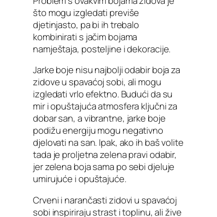
Problem s ovakvim bojama zidova je
što mogu izgledati previše
djetinjasto, pa bi ih trebalo
kombinirati s jačim bojama
namještaja, posteljine i dekoracije.
Jarke boje nisu najbolji odabir boja za
zidove u spavaćoj sobi, ali mogu
izgledati vrlo efektno. Budući da su
mir i opuštajuća atmosfera ključni za
dobar san, a vibrantne, jarke boje
podižu energiju mogu negativno
djelovati na san. Ipak, ako ih baš volite
tada je proljetna zelena pravi odabir,
jer zelena boja sama po sebi djeluje
umirujuće i opuštajuće.
Crveni i narančasti zidovi u spavaćoj
sobi inspiriraju strast i toplinu, ali žive