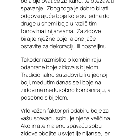
boja djelovat će zbrkano, te otežavati
spavanje. Zbog toga je dobro birati
odgovarajuće boje koje su jedna do
druge u shemi boja u različitim
tonovima i nijansama. Za zidove
birajte nježne boje, a one jače
ostavite za dekoraciju ili posteljinu.
Također razmislite o kombiniraju
odabrane boje zidova s bijelom.
Tradicionalno su zidovi bili u jednoj
boji, međutim danas se i boje na
zidovima međusobno kombiniraju, a
posebno s bijelom.
Vrlo važan faktor pri odabiru boje za
vašu spavaću sobu je njena veličina.
Ako imate malenu spavaću sobu
zidove obojite u svjetlije nijanse, jer