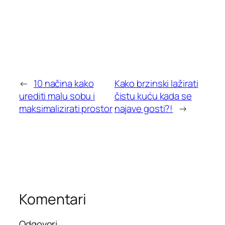
←
10 načina kako
Kako brzinski lažirati
urediti malu sobu i
čistu kuću kada se
maksimalizirati prostor
najave gosti?!
→
Komentari
Odgovori