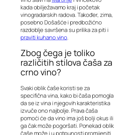
kada obilježavamo kraj i početak
vinogradarskih radova. Također, zima,
posebno Došašće i predbožićno
razdoblje savršena su prilika za piti i
praviti kuhano vino
.
Zbog čega je toliko
različitih stilova čaša za
crno vino?
Svaki oblik čaše koristi se za
specifična vina, kako bi čaša pomogla
da se iz vina i njegovih karakteristika
izvuče ono najbolje. Prava čaša
pomoći će da vino ima još bolji okus ili
ga čak može pogoršati. Ponekad oblik
čaše može i u potpunosti promijeniti