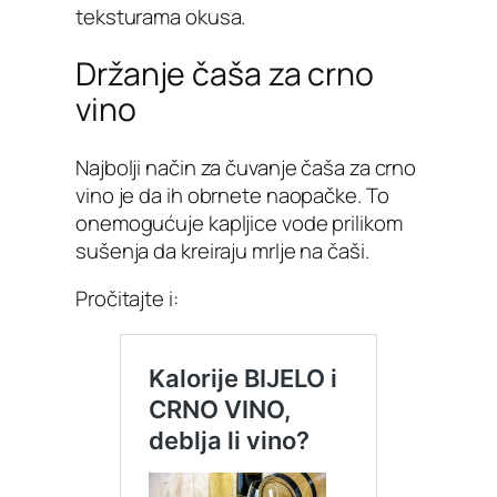
teksturama okusa.
Držanje čaša za crno
vino
Najbolji način za čuvanje čaša za crno
vino je da ih obrnete naopačke. To
onemogućuje kapljice vode prilikom
sušenja da kreiraju mrlje na čaši.
Pročitajte i: