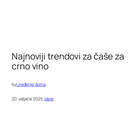
Najnoviji trendovi za čaše za
crno vino
by
Uređenje doma
20. veljače 2025.
·
Ideje