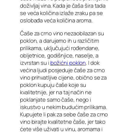
doživljaj vina. Kada je čaša šira tada
se veća količina izlaže zraku pa se
oslobađa veća količina aroma.
Čaše za crno vino nezaobilazan su
poklon, a darujemo ih u različitim
prilikama, uključujući rođendane,
obljetnice, godišnjice, naselje, a
izvrstan su i
božićni poklon
. I dok
većina ljudi posjeduje čaše za crno
vino prihvatljive cijene, obično se za
poklon kupuju čaše koje su
kvalitetnije, jer na taj način ne
poklanjate samo čaše, nego i
iskustvo u nekim budućim prilikama.
Kupujete li pak za sebe čaše za crno
vino birajte kvalitetne čaše, jer tako
ćete više uživati u vinu, aromama i